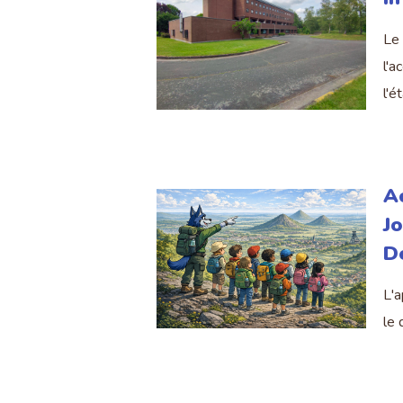
Le 
l'a
l'é
Ac
J
D
L'a
le 