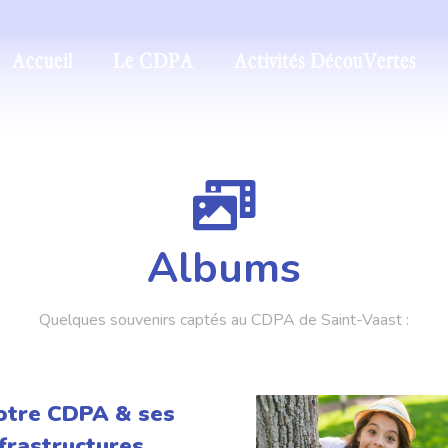
Accueil
Le CDPA
Activités DécouVertes
Albums
Quelques souvenirs captés au CDPA de Saint-Vaast :
otre CDPA & ses
frastructures