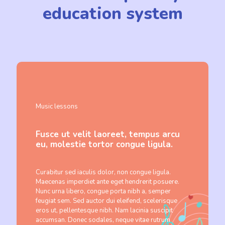
education system
Music lessons
Fusce ut velit laoreet, tempus arcu
eu, molestie tortor congue ligula.
Curabitur sed iaculis dolor, non congue ligula.
Maecenas imperdiet ante eget hendrerit posuere.
Nunc urna libero, congue porta nibh a, semper
feugiat sem. Sed auctor dui eleifend, scelerisque
eros ut, pellentesque nibh. Nam lacinia suscipit
accumsan. Donec sodales, neque vitae rutrum