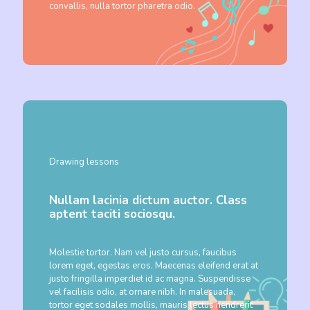
convallis, nulla tortor pharetra odio.
Drawing lessons
Nullam lacinia dictum auctor. Class
aptent taciti sociosqu.
Molestie tortor. Nam vel justo cursus, faucibus
lorem eget, egestas eros. Maecenas eleifend erat at
justo fringilla imperdiet id ac magna. Suspendisse
vel facilisis odio, at ornare nibh. In malesuada,
tortor eget sodales mollis, mauris lectus hendrerit